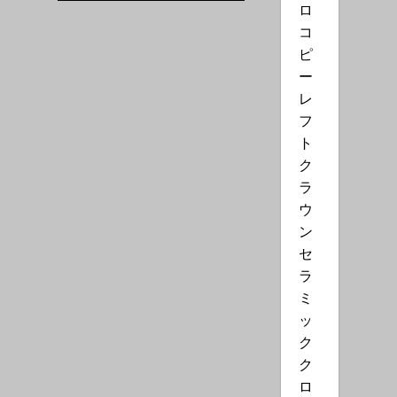
ロ
コ
ピ
ー
レ
フ
ト
ク
ラ
ウ
ン
セ
ラ
ミ
ッ
ク
ク
ロ