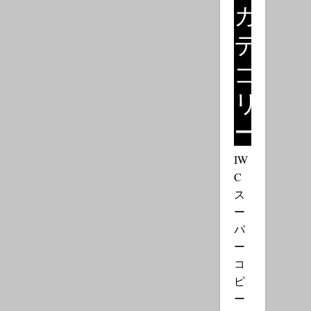
カ
テ
ゴ
リ
ー
IW
C
ス
ー
パ
ー
コ
ピ
ー