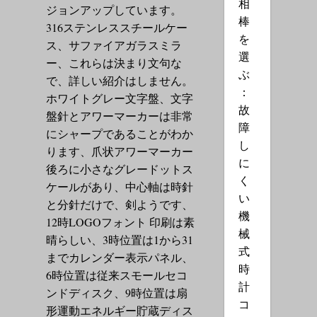
相
ジョンアップしています。
棒
316ステンレススチールケー
を
ス、サファイアガラスミラ
選
ー、これらは決まり文句な
ぶ
で、詳しい紹介はしません。
：
ホワイトグレー文字盤、文字
故
盤針とアワーマーカーは非常
障
にシャープであることがわか
し
ります、爪状アワーマーカー
に
後ろに小さなグレードットス
く
ケールがあり、中心軸は時針
い
と分針だけで、剣ようです、
機
12時LOGOフォント 印刷は素
械
晴らしい、3時位置は1から31
式
までカレンダー表示パネル、
時
6時位置は従来スモールセコ
計
ンドディスク、9時位置は扇
コ
形運動エネルギー貯蔵ディス