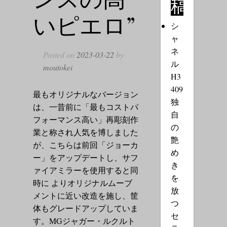
稿
いピエロ”
シ
ャ
ネ
Posted on
2023-03-22
by
ル
moutokei
H3
409
最もオリジナルなバージョン
独
は、一昔前に「最もコストパ
自
フォーマンス高い」再彫刻作
の
業と称され人気を博しました
艶
が、こちらは前回「ジョーカ
め
ー」をアップデートし、サフ
き
ァイアミラーを使用すると同
を
時に よりオリジナルムーブ
放
メントに近い改造を施し、筐
つ
体もグレードアップしていま
セ
す。MGジャガー・ルクルト