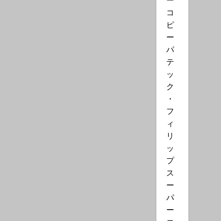
コ
ピ
ー
パ
テ
ッ
ク
・
フ
ィ
リ
ッ
プ
ス
ー
パ
ー