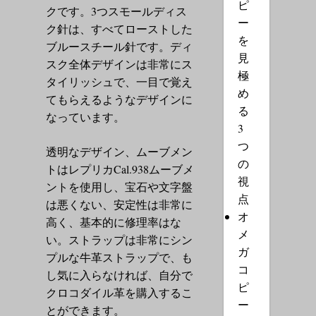
ピ
クです。3つスモールディス
ー
ク針は、すべてローストした
を
ブルースチール針です。ディ
見
スク全体デザインは非常にス
極
タイリッシュで、一目で覚え
め
てもらえるようなデザインに
る
なっています。
3
つ
透明なデザイン、ムーブメン
の
トはレプリカCal.938ムーブメ
視
ントを使用し、宝石や文字盤
点
は悪くない、安定性は非常に
オ
高く、基本的に修理率はな
メ
い。ストラップは非常にシン
ガ
プルな牛革ストラップで、も
コ
し気に入らなければ、自分で
ピ
クロコダイル革を購入するこ
ー
とができます。