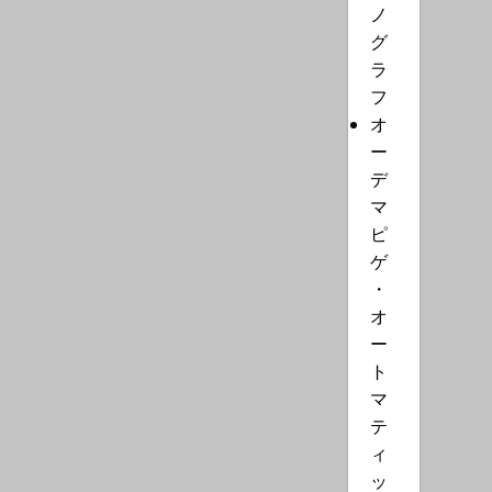
ノ
グ
ラ
フ
オ
ー
デ
マ
ピ
ゲ
・
オ
ー
ト
マ
テ
ィ
ッ